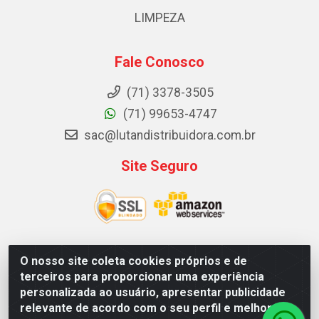
LIMPEZA
Fale Conosco
(71) 3378-3505
(71) 99653-4747
sac@lutandistribuidora.com.br
Site Seguro
O nosso site coleta cookies próprios e de
Lutan Distribuidora - Rua Dr. Gerino Souza Filho, 1525 -
terceiros para proporcionar uma experiência
Itinga - Lauro de Freitas / BA - CEP 42700-000 - CNPJ
personalizada ao usuário, apresentar publicidade
05.156.713/0001-62
relevante de acordo com o seu perfil e melhorar a