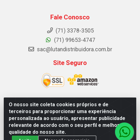
Fale Conosco
(71) 3378-3505
(71) 99653-4747
sac@lutandistribuidora.com.br
Site Seguro
O nosso site coleta cookies próprios e de
Lutan Distribuidora - Rua Dr. Gerino Souza Filho, 1525 -
terceiros para proporcionar uma experiência
Itinga - Lauro de Freitas / BA - CEP 42700-000 - CNPJ
personalizada ao usuário, apresentar publicidade
05.156.713/0001-62
relevante de acordo com o seu perfil e melhorar a
qualidade do nosso site.