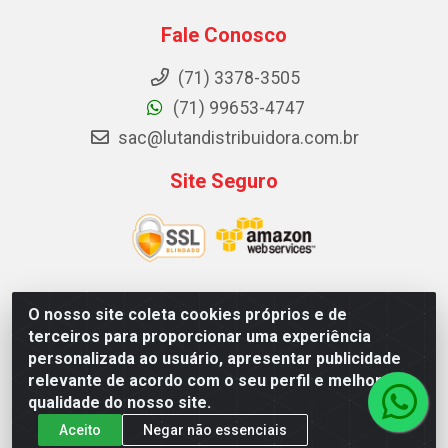
Fale Conosco
(71) 3378-3505
(71) 99653-4747
sac@lutandistribuidora.com.br
Site Seguro
O nosso site coleta cookies próprios e de
Lutan Distribuidora - Rua Dr. Gerino Souza Filho, 1525 -
terceiros para proporcionar uma experiência
Itinga - Lauro de Freitas / BA - CEP 42700-000 - CNPJ
personalizada ao usuário, apresentar publicidade
05.156.713/0001-62
relevante de acordo com o seu perfil e melhorar a
qualidade do nosso site.
Aceito
Negar não essenciais