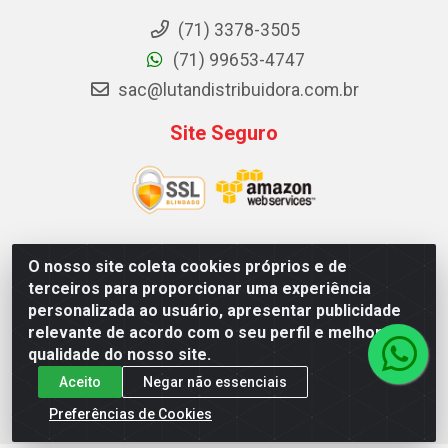
(71) 3378-3505
(71) 99653-4747
sac@lutandistribuidora.com.br
Site Seguro
O nosso site coleta cookies próprios e de
Lutan Distribuidora - Rua Dr. Gerino Souza Filho, 1525 -
terceiros para proporcionar uma experiência
Itinga - Lauro de Freitas / BA - CEP 42700-000 - CNPJ
personalizada ao usuário, apresentar publicidade
05.156.713/0001-62
relevante de acordo com o seu perfil e melhorar a
qualidade do nosso site.
Aceito
Negar não essenciais
Preferências de Cookies