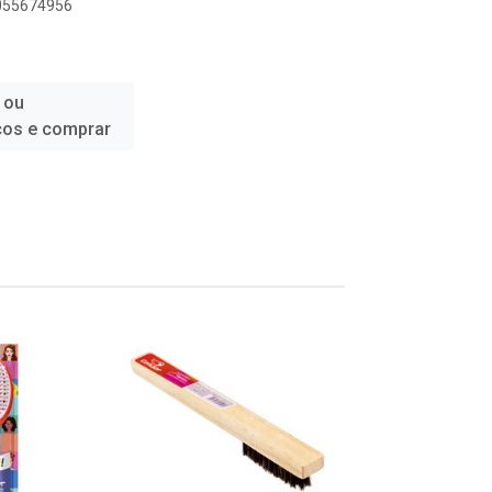
1055674956
 ou
ços e comprar