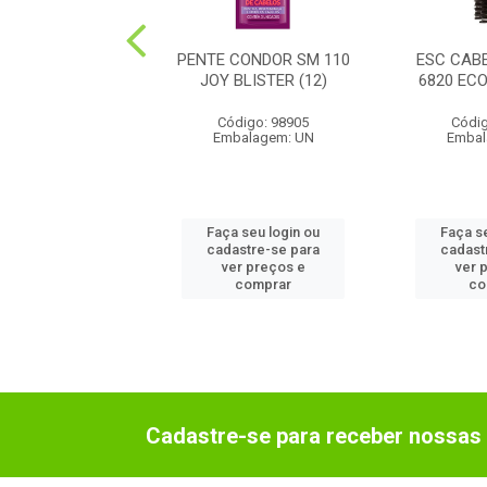
ABELO CONDOR
PENTE CONDOR SM 110
ESC CAB
ECO RAQUEL (6)
JOY BLISTER (12)
6820 ECO
digo: 986000
Código: 98905
Códig
balagem: UN
Embalagem: UN
Embal
 seu login ou
Faça seu login ou
Faça s
astre-se para
cadastre-se para
cadast
er preços e
ver preços e
ver 
comprar
comprar
co
Cadastre-se para receber nossas 