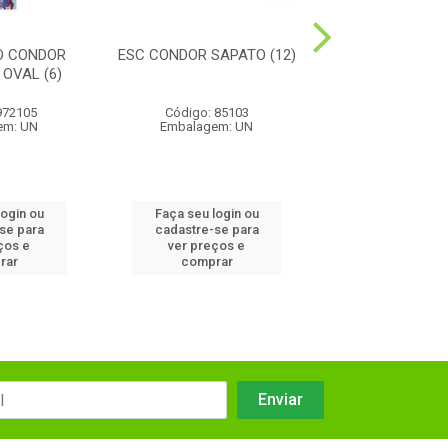
O CONDOR
ESC CONDOR SAPATO (12)
PENTE CONDOR 
 OVAL (6)
BLISTER (
972105
Código: 85103
Código: 98
em: UN
Embalagem: UN
Embalagem:
login ou
Faça seu login ou
Faça seu log
se para
cadastre-se para
cadastre-se
ços e
ver preços e
ver preços
rar
comprar
compra