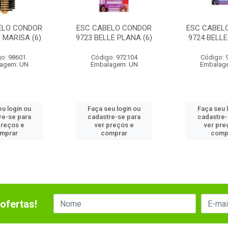
ELO CONDOR
ESC CABELO CONDOR
ESC CABEL
 MARISA (6)
9723 BELLE PLANA (6)
9724 BELLE
o: 98601
Código: 972104
Código: 
agem: UN
Embalagem: UN
Embalag
eu login ou
Faça seu login ou
Faça seu 
re-se para
cadastre-se para
cadastre-
preços e
ver preços e
ver pre
mprar
comprar
comp
ofertas!