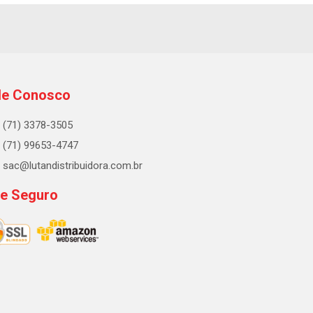
le Conosco
(71) 3378-3505
(71) 99653-4747
sac@lutandistribuidora.com.br
te Seguro