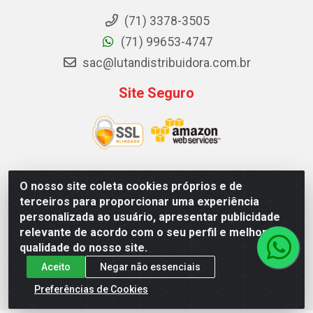
(71) 3378-3505
(71) 99653-4747
sac@lutandistribuidora.com.br
Site Seguro
O nosso site coleta cookies próprios e de
Lutan Distribuidora - Rua Dr. Gerino Souza Filho, 1525 -
terceiros para proporcionar uma experiência
Itinga - Lauro de Freitas / BA - CEP 42700-000 - CNPJ
personalizada ao usuário, apresentar publicidade
05.156.713/0001-62
relevante de acordo com o seu perfil e melhorar a
qualidade do nosso site.
Aceito
Negar não essenciais
Preferências de Cookies