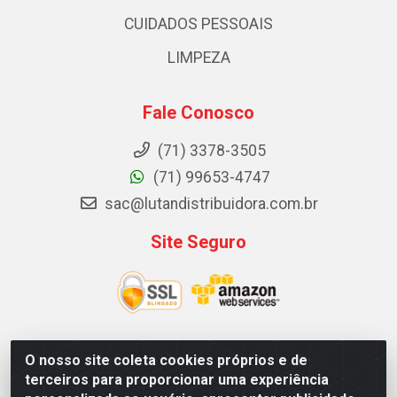
CUIDADOS PESSOAIS
LIMPEZA
Fale Conosco
(71) 3378-3505
(71) 99653-4747
sac@lutandistribuidora.com.br
Site Seguro
O nosso site coleta cookies próprios e de
Lutan Distribuidora - Rua Dr. Gerino Souza Filho, 1525 -
terceiros para proporcionar uma experiência
Itinga - Lauro de Freitas / BA - CEP 42700-000 - CNPJ