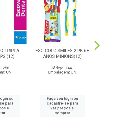
O TRIPLA
ESC COLG SMILES 2 PK 6+
ESC COLG EXTR
P2 (12)
ANOS MINIONS(12)
MEDIA(4
 1258
Código: 1441
Código: 1
em: UN
Embalagem: UN
Embalagem:
login ou
Faça seu login ou
Faça seu log
se para
cadastre-se para
cadastre-se
ços e
ver preços e
ver preços
rar
comprar
compra