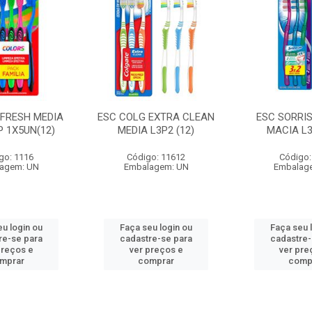
 FRESH MEDIA
ESC COLG EXTRA CLEAN
ESC SORRIS
P 1X5UN(12)
MEDIA L3P2 (12)
MACIA L3
go: 1116
Código: 11612
Código:
agem: UN
Embalagem: UN
Embalag
eu login ou
Faça seu login ou
Faça seu 
re-se para
cadastre-se para
cadastre-
preços e
ver preços e
ver pre
mprar
comprar
comp