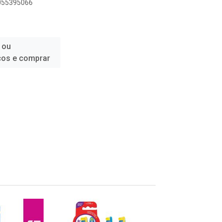
1055395066
 ou
ços e comprar