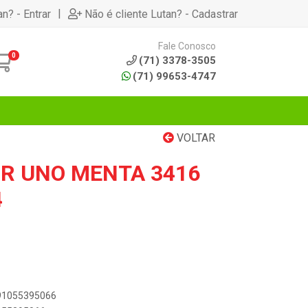
|
an? - Entrar
Não é cliente Lutan? - Cadastrar
Fale Conosco
0
(71) 3378-3505
(71) 99653-4747
VOLTAR
OR UNO MENTA 3416
4
891055395066