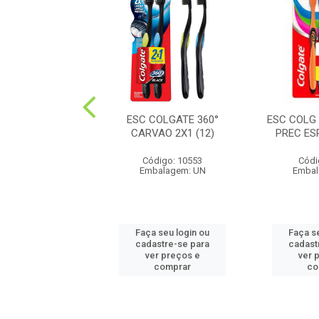
COLGATE CABO
ESC COLGATE 360°
ESC COLG
O SUAV MACIA
CARVAO 2X1 (12)
PREC ES
2PK(12
Código: 10553
Códi
ódigo: 241
Embalagem: UN
Embal
balagem: UN
 seu login ou
Faça seu login ou
Faça s
astre-se para
cadastre-se para
cadast
er preços e
ver preços e
ver 
comprar
comprar
co