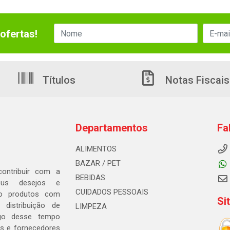
ofertas!
Títulos
Notas Fiscais
Departamentos
Fa
ALIMENTOS
BAZAR / PET
ontribuir com a
BEBIDAS
seus desejos e
CUIDADOS PESSOAIS
ndo produtos com
Si
distribuição de
LIMPEZA
go desse tempo
s e fornecedores