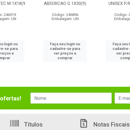
TEC M 1X18(9
ABSORCAO G 1X30(9)
UNISEX P/M
o: 246019
Código: 246856
Código: 
agem: UN
Embalagem: UN
Embalag
eu login ou
Faça seu login ou
Faça seu 
re-se para
cadastre-se para
cadastre-
preços e
ver preços e
ver pre
mprar
comprar
comp
ofertas!
Títulos
Notas Fiscais