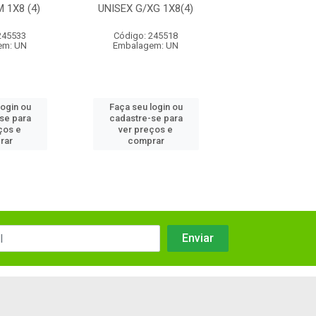
 1X8 (4)
UNISEX G/XG 1X8(4)
PROT HIPZI G 
245533
Código: 245518
Código: 24
em: UN
Embalagem: UN
Embalagem:
login ou
Faça seu login ou
Faça seu log
se para
cadastre-se para
cadastre-se
ços e
ver preços e
ver preços
rar
comprar
compra