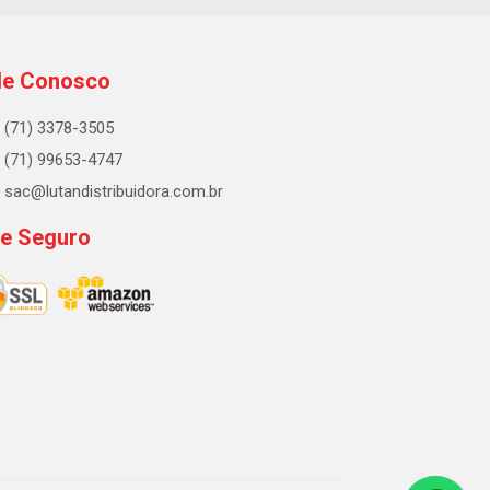
le Conosco
(71) 3378-3505
(71) 99653-4747
sac@lutandistribuidora.com.br
te Seguro