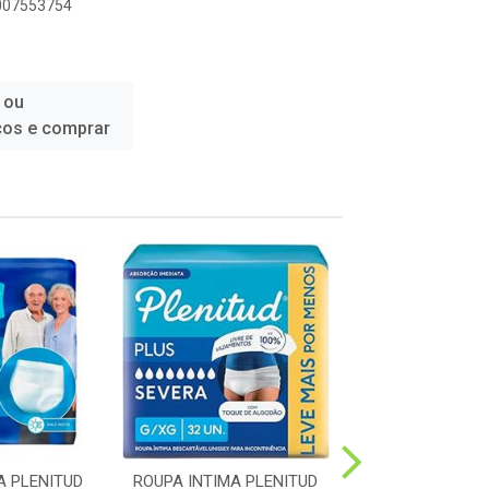
6007553754
 ou
ços e comprar
A PLENITUD
ROUPA INTIMA PLENITUD
FRALDA HUGGI