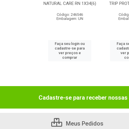
ECAO DIA XG
NATURAL CARE RN 1X34(6)
TRIP PRO
1X14(12)
Código: 246546
Códig
digo: 246047
Embalagem: UN
Embal
balagem: UN
 seu login ou
Faça seu login ou
Faça s
astre-se para
cadastre-se para
cadast
er preços e
ver preços e
ver 
comprar
comprar
co
Cadastre-se para receber nossas 
Meus Pedidos