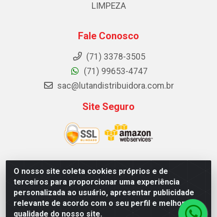
LIMPEZA
Fale Conosco
(71) 3378-3505
(71) 99653-4747
sac@lutandistribuidora.com.br
Site Seguro
O nosso site coleta cookies próprios e de
Lutan Distribuidora - Rua Dr. Gerino Souza Filho, 1525 -
terceiros para proporcionar uma experiência
Itinga - Lauro de Freitas / BA - CEP 42700-000 - CNPJ
personalizada ao usuário, apresentar publicidade
05.156.713/0001-62
relevante de acordo com o seu perfil e melhorar a
qualidade do nosso site.