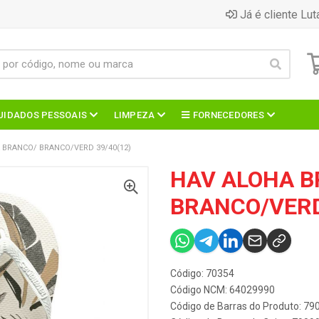
Já é cliente Lut
UIDADOS PESSOAIS
LIMPEZA
FORNECEDORES
 BRANCO/ BRANCO/VERD 39/40(12)
HAV ALOHA B
BRANCO/VERD
Código: 70354
Código NCM: 64029990
Código de Barras do Produto: 7