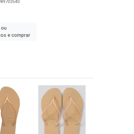
9989703540
 ou
ços e comprar