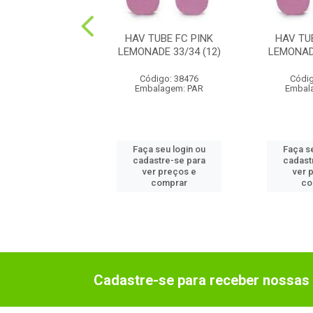
RACK WAVES FC
HAV TUBE FC PINK
HAV TU
IME 39/40 (12)
LEMONADE 33/34 (12)
LEMONADE
digo: 68097
Código: 38476
Códig
alagem: PAR
Embalagem: PAR
Embal
 seu login ou
Faça seu login ou
Faça s
astre-se para
cadastre-se para
cadast
er preços e
ver preços e
ver 
comprar
comprar
co
Cadastre-se para receber nossas 