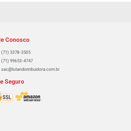
le Conosco
(71) 3378-3505
(71) 99653-4747
sac@lutandistribuidora.com.br
te Seguro