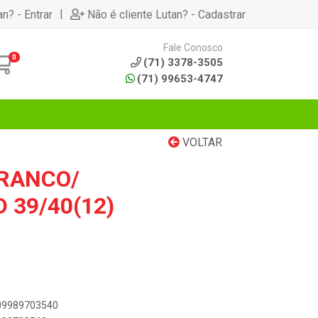
|
an? - Entrar
Não é cliente Lutan? - Cadastrar
Fale Conosco
0
(71) 3378-3505
(71) 99653-4747
VOLTAR
RANCO/
 39/40(12)
909989703540