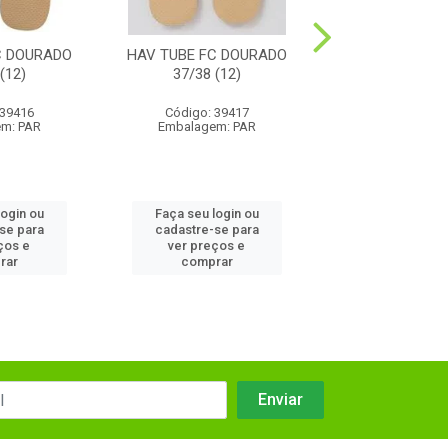
C DOURADO
HAV TUBE FC DOURADO
HAV TUBE FC 
(12)
37/38 (12)
33/34 (1
 39416
Código: 39417
Código: 94
m: PAR
Embalagem: PAR
Embalagem:
login ou
Faça seu login ou
Faça seu log
se para
cadastre-se para
cadastre-se
ços e
ver preços e
ver preços
rar
comprar
compra