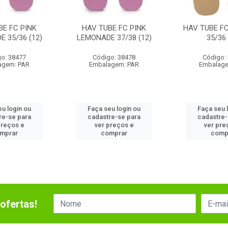
BE FC PINK
HAV TUBE FC PINK
HAV TUBE F
 35/36 (12)
LEMONADE 37/38 (12)
35/36 
o: 38477
Código: 38478
Código:
agem: PAR
Embalagem: PAR
Embalage
eu login ou
Faça seu login ou
Faça seu 
re-se para
cadastre-se para
cadastre-
preços e
ver preços e
ver pre
mprar
comprar
comp
ofertas!