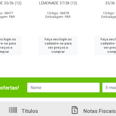
 35/36 (12)
LEMONADE 37/38 (12)
35/36 
o: 38477
Código: 38478
Código:
agem: PAR
Embalagem: PAR
Embalage
eu login ou
Faça seu login ou
Faça seu 
re-se para
cadastre-se para
cadastre-
preços e
ver preços e
ver pre
mprar
comprar
comp
ofertas!
Títulos
Notas Fiscais