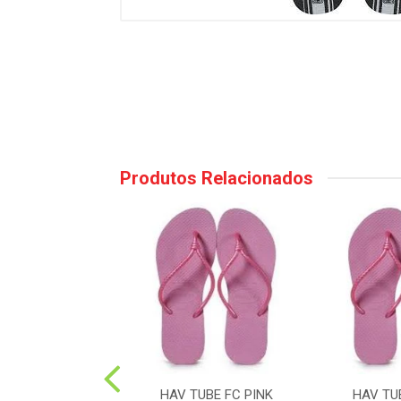
Produtos Relacionados
RACK WAVES FC
HAV TUBE FC PINK
HAV TU