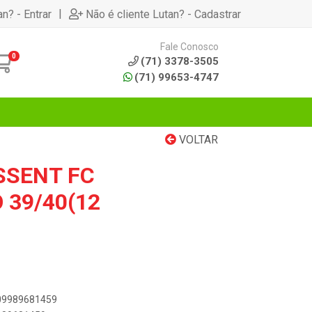
|
an? - Entrar
Não é cliente Lutan? - Cadastrar
Fale Conosco
0
(71) 3378-3505
(71) 99653-4747
VOLTAR
SSENT FC
 39/40(12
909989681459