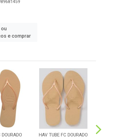
9989681459
 ou
ços e comprar
C DOURADO
HAV TUBE FC DOURADO
HAV TUBE FC 