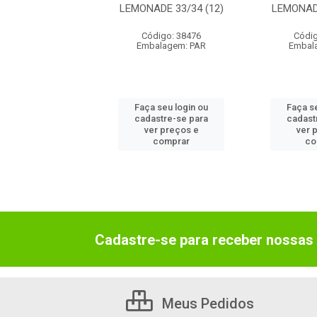
IME 39/40 (12)
LEMONADE 33/34 (12)
LEMONADE
digo: 68097
Código: 38476
Códig
alagem: PAR
Embalagem: PAR
Embal
 seu login ou
Faça seu login ou
Faça s
astre-se para
cadastre-se para
cadast
er preços e
ver preços e
ver 
comprar
comprar
co
Cadastre-se para receber nossas 
Meus Pedidos