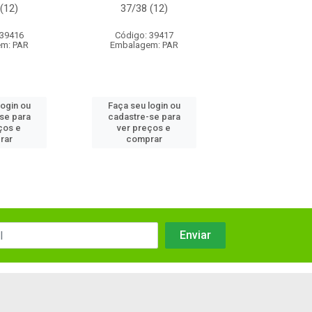
(12)
37/38 (12)
33/34 (1
 39416
Código: 39417
Código: 94
m: PAR
Embalagem: PAR
Embalagem:
login ou
Faça seu login ou
Faça seu log
se para
cadastre-se para
cadastre-se
ços e
ver preços e
ver preços
rar
comprar
compra