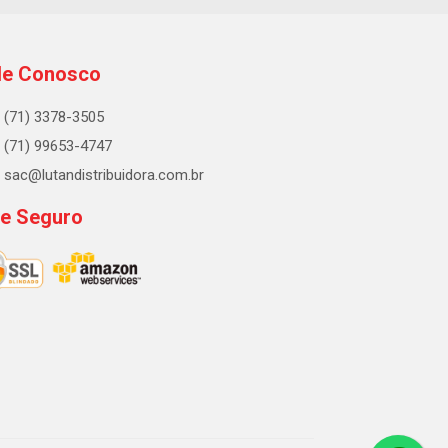
le Conosco
(71) 3378-3505
(71) 99653-4747
sac@lutandistribuidora.com.br
te Seguro