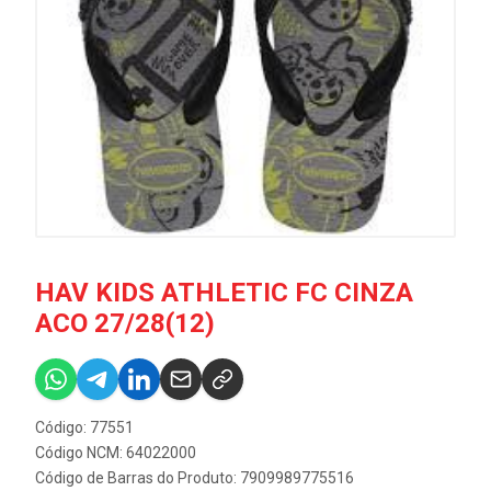
HAV KIDS ATHLETIC FC CINZA
ACO 27/28(12)
Código: 77551
Código NCM: 64022000
Código de Barras do Produto: 7909989775516