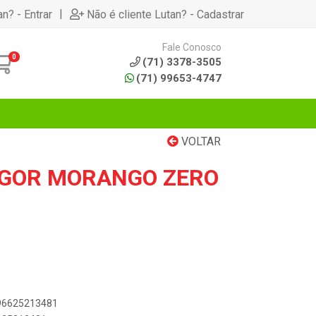
|
an? - Entrar
Não é cliente Lutan? - Cadastrar
Fale Conosco
0
(71) 3378-3505
(71) 99653-4747
VOLTAR
VIGOR MORANGO ZERO
896625213481