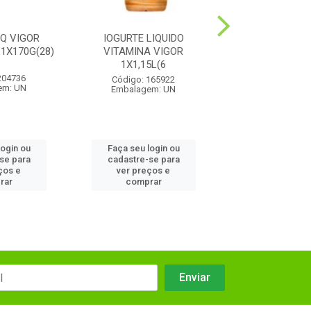
IQ VIGOR
IOGURTE LIQUIDO
IOGURTE LIQ
1X170G(28)
VITAMINA VIGOR
MORANG ZERO 1X
1X1,15L(6
204736
Código: 20
Código: 165922
em: UN
Embalagem:
Embalagem: UN
login ou
Faça seu login ou
Faça seu log
se para
cadastre-se para
cadastre-se
ços e
ver preços e
ver preços
rar
comprar
compra