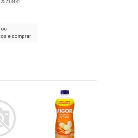
6625213481
 ou
ços e comprar