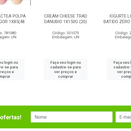
ACTEA POLPA
CREAM CHEESE TRAD
IOGURTE L
GOR 1X85(48
DANUBIO 1X150G (20)
BATIDO ZERO 
o: 781080
Código: 331073
Código: 
agem: UN
Embalagem: UN
Embalag
eu login ou
Faça seu login ou
Faça seu 
re-se para
cadastre-se para
cadastre-
preços e
ver preços e
ver pre
mprar
comprar
comp
ofertas!