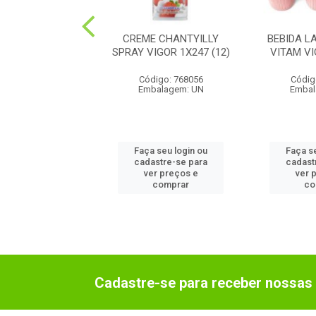
GURT GREGO
CREME CHANTYILLY
BEBIDA L
G/BAUNI VIGOR
SPRAY VIGOR 1X247 (12)
VITAM VI
1X90G(24
Código: 768056
Códig
digo: 780011
Embalagem: UN
Embal
balagem: UN
 seu login ou
Faça seu login ou
Faça s
astre-se para
cadastre-se para
cadast
er preços e
ver preços e
ver 
comprar
comprar
co
Cadastre-se para receber nossas 