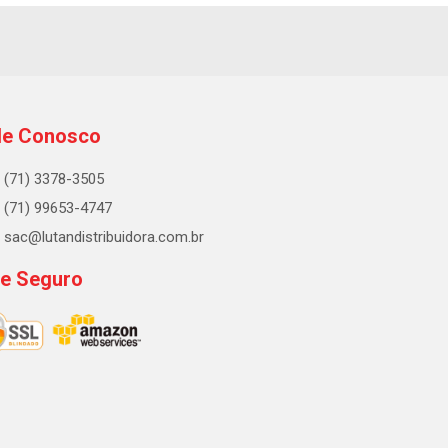
le Conosco
(71) 3378-3505
(71) 99653-4747
sac@lutandistribuidora.com.br
te Seguro