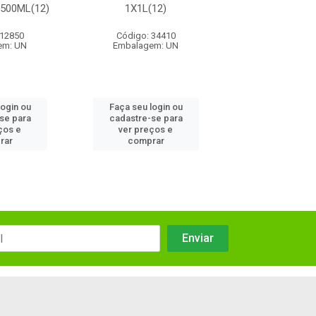
500ML(12)
1X1L(12)
1X500ML(
 12850
Código: 34410
Código: 39
em: UN
Embalagem: UN
Embalagem:
login ou
Faça seu login ou
Faça seu log
se para
cadastre-se para
cadastre-se
ços e
ver preços e
ver preços
rar
comprar
compra