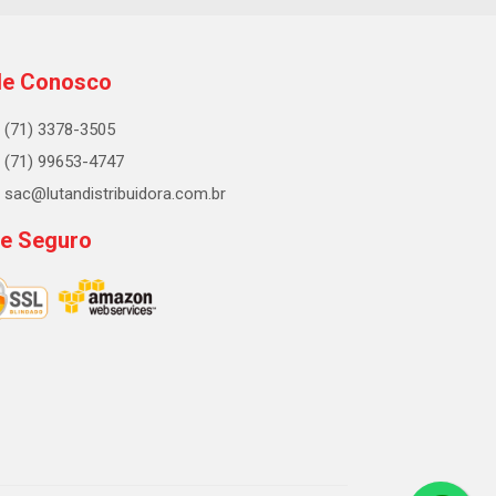
le Conosco
(71) 3378-3505
(71) 99653-4747
sac@lutandistribuidora.com.br
te Seguro