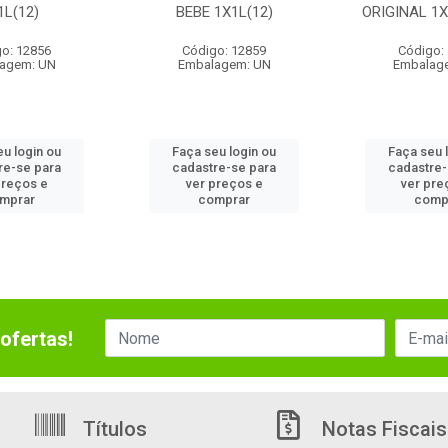
1L(12)
BEBE 1X1L(12)
ORIGINAL 1X
o: 12856
Código: 12859
Código:
agem: UN
Embalagem: UN
Embalag
eu login ou
Faça seu login ou
Faça seu 
re-se para
cadastre-se para
cadastre-
preços e
ver preços e
ver pre
mprar
comprar
comp
ofertas!
Títulos
Notas Fiscais