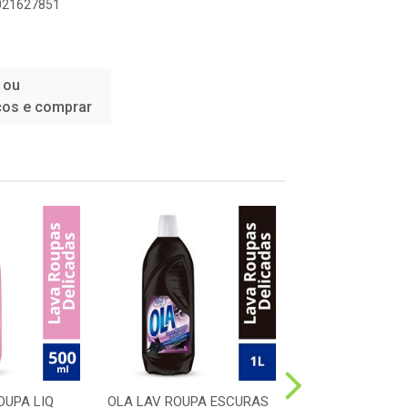
6021627851
 ou
ços e comprar
OUPA LIQ
OLA LAV ROUPA ESCURAS
OLA LAV ROUPA 