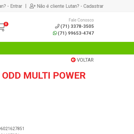
|
an? - Entrar
Não é cliente Lutan? - Cadastrar
Fale Conosco
0
(71) 3378-3505
(71) 99653-4747
VOLTAR
 ODD MULTI POWER
896021627851