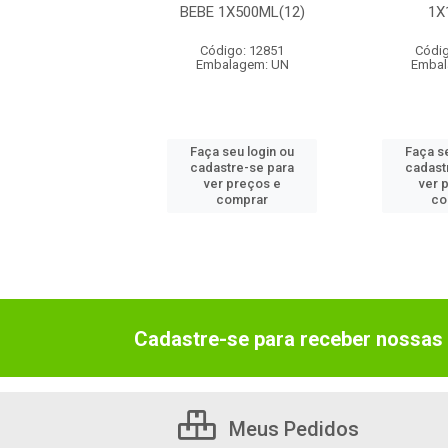
1X3L(4)
BEBE 1X500ML(12)
1X
digo: 63002
Código: 12851
Códig
balagem: UN
Embalagem: UN
Embal
 seu login ou
Faça seu login ou
Faça s
astre-se para
cadastre-se para
cadast
er preços e
ver preços e
ver 
comprar
comprar
co
Cadastre-se para receber nossas 
Meus Pedidos