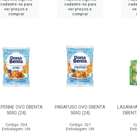
cadastre-se para
cadastre-se para
cada
ver preços e
ver preços e
ve
comprar
comprar
 PENNE OVO DBENTA
PARAFUSO OVO DBENTA
LASANHA
500G (24)
500G (24)
DBENTA
Código: 334
Código: 321
C
Embalagem: UN
Embalagem: UN
Emb