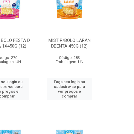
/ BOLO FESTA D
MIST P/BOLO LARAN
 1X450G (12)
DBENTA 450G (12)
ódigo: 270
Código: 283
alagem: UN
Embalagem: UN
 seu login ou
Faça seu login ou
stre-se para
cadastre-se para
r preços e
ver preços e
comprar
comprar