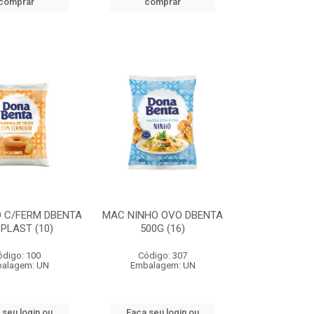
comprar
comprar
O C/FERM DBENTA
MAC NINHO OVO DBENTA
 PLAST (10)
500G (16)
ódigo: 100
Código: 307
alagem: UN
Embalagem: UN
 seu login ou
Faça seu login ou