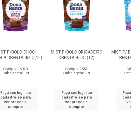
IST P/BOLO CHOC
MIST P/BOLO BRIGADEIRO
MIST P/ 
ELA DBENTA 450G(12)
DBENTA 450G (12)
BENTA
Código: 16920
Código: 2552
Có
Embalagem: UN
Embalagem: UN
Emb
Faça seu login ou
Faça seu login ou
Faça
cadastre-se para
cadastre-se para
cada
ver preços e
ver preços e
ve
comprar
comprar