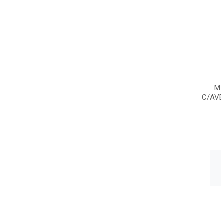
M
C/AV