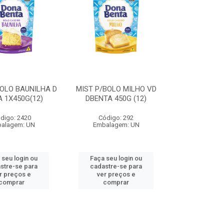
BOLO BAUNILHA D
MIST P/BOLO MILHO VD
 1X450G(12)
DBENTA 450G (12)
digo: 2420
Código: 292
alagem: UN
Embalagem: UN
 seu login ou
Faça seu login ou
stre-se para
cadastre-se para
r preços e
ver preços e
comprar
comprar