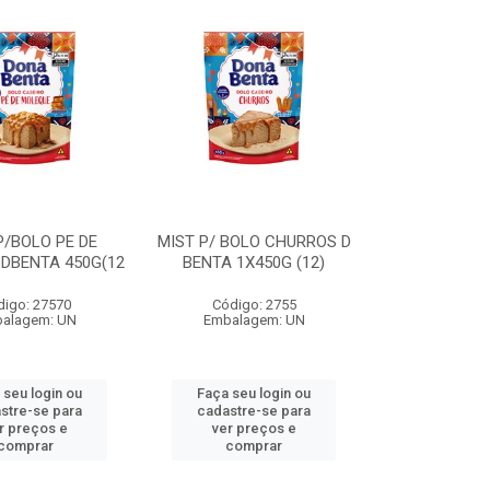
P/BOLO PE DE
MIST P/ BOLO CHURROS D
DBENTA 450G(12
BENTA 1X450G (12)
digo: 27570
Código: 2755
alagem: UN
Embalagem: UN
 seu login ou
Faça seu login ou
stre-se para
cadastre-se para
r preços e
ver preços e
comprar
comprar