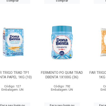
comprar
comprar
R TRIGO TRAD TP1
FERMENTO PO QUIM TRAD
FAR TRIG
NTA PAPEL 1KG (10)
DBENTA 1X100G (36)
1KG
Código: 127
Código: 792
C
Embalagem: UN
Embalagem: UN
Emb
Faça seu login ou
Faça seu login ou
Faça