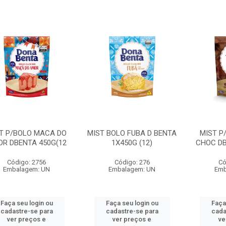
T P/BOLO MACA DO
MIST BOLO FUBA D BENTA
MIST P
R DBENTA 450G(12
1X450G (12)
CHOC DB
Código: 2756
Código: 276
Có
Embalagem: UN
Embalagem: UN
Emb
Faça seu login ou
Faça seu login ou
Faça
cadastre-se para
cadastre-se para
cada
ver preços e
ver preços e
ve