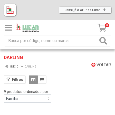
Baixe já o APP da Lutan
0
DARLING
VOLTAR
INÍCIO
DARLING
Filtros
9 produtos ordenados por: