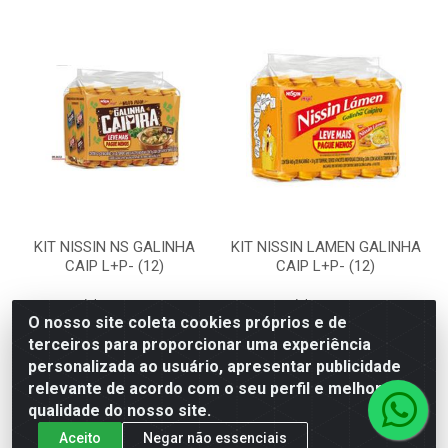
KIT NISSIN NS GALINHA
KIT NISSIN LAMEN GALINHA
CAIP L+P- (12)
CAIP L+P- (12)
Código: 90630
Código: 90631
Embalagem: UN
Embalagem: UN
O nosso site coleta cookies próprios e de
terceiros para proporcionar uma experiência
personalizada ao usuário, apresentar publicidade
Faça seu login ou
Faça seu login ou
relevante de acordo com o seu perfil e melhorar a
cadastre-se para
cadastre-se para
qualidade do nosso site.
ver preços e
ver preços e
comprar
comprar
Aceito
Negar não essenciais