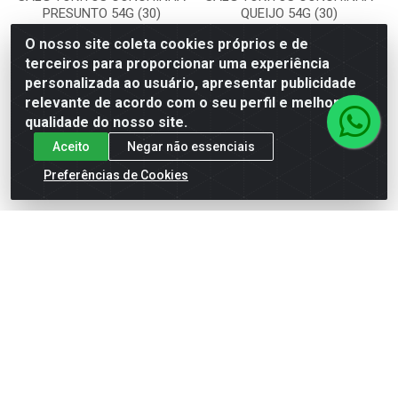
PRESUNTO 54G (30)
QUEIJO 54G (30)
O nosso site coleta cookies próprios e de
Código: 32427
Código: 32318
Embalagem: UN
Embalagem: UN
terceiros para proporcionar uma experiência
personalizada ao usuário, apresentar publicidade
relevante de acordo com o seu perfil e melhorar a
Faça seu login ou
Faça seu login ou
qualidade do nosso site.
cadastre-se para
cadastre-se para
Aceito
Negar não essenciais
ver preços e
ver preços e
comprar
comprar
Preferências de Cookies