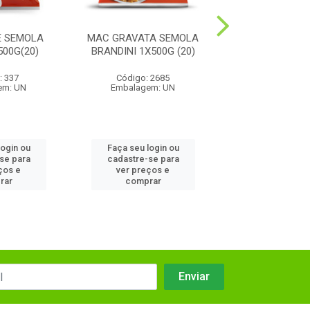
E SEMOLA
MAC GRAVATA SEMOLA
AVE MARIA SE
500G(20)
BRANDINI 1X500G (20)
500G (20
: 337
Código: 2685
Código: 40
em: UN
Embalagem: UN
Embalagem:
login ou
Faça seu login ou
Faça seu log
se para
cadastre-se para
cadastre-se
ços e
ver preços e
ver preços
rar
comprar
compra