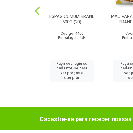
NNE OVO DBENTA
ESPAG COMUM BRAND
MAC PAR
500G (24)
500G (20)
BRAND 
ódigo: 334
Código: 4400
Códi
balagem: UN
Embalagem: UN
Embal
 seu login ou
Faça seu login ou
Faça s
astre-se para
cadastre-se para
cadast
er preços e
ver preços e
ver 
comprar
comprar
co
Cadastre-se para receber nossas 