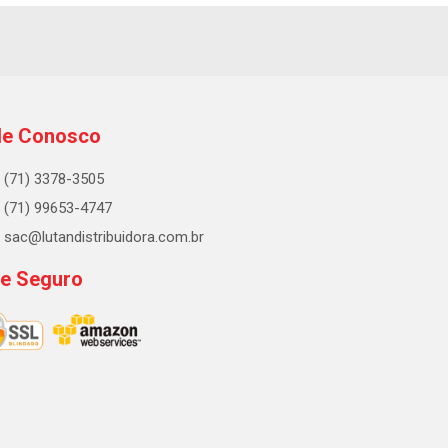
le Conosco
(71) 3378-3505
(71) 99653-4747
sac@lutandistribuidora.com.br
te Seguro