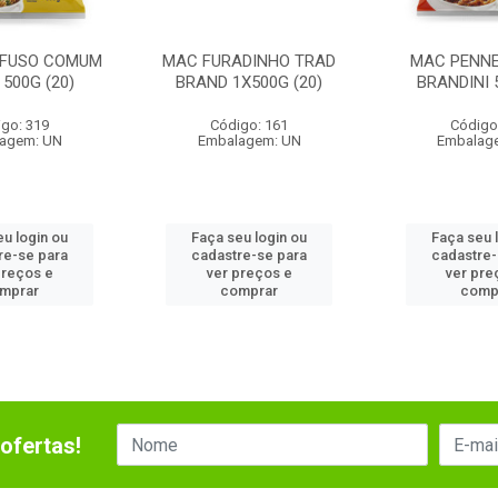
AFUSO COMUM
MAC FURADINHO TRAD
MAC PENN
500G (20)
BRAND 1X500G (20)
BRANDINI 
go: 319
Código: 161
Código
agem: UN
Embalagem: UN
Embalag
eu login ou
Faça seu login ou
Faça seu 
re-se para
cadastre-se para
cadastre-
preços e
ver preços e
ver pre
mprar
comprar
comp
ofertas!