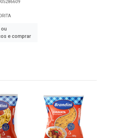
6005286609
VORITA
 ou
ços e comprar