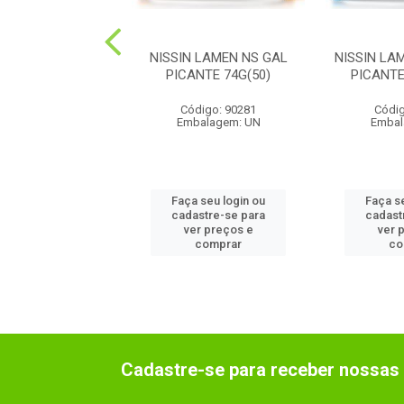
N LAM T CHICO
NISSIN LAMEN NS GAL
NISSIN LA
 MILH 1X75G(50
PICANTE 74G(50)
PICANTE
digo: 90347
Código: 90281
Códig
balagem: UN
Embalagem: UN
Embal
 seu login ou
Faça seu login ou
Faça s
astre-se para
cadastre-se para
cadast
er preços e
ver preços e
ver 
comprar
comprar
co
Cadastre-se para receber nossas 