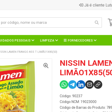
Já é cliente Lut
UIDADOS PESSOAIS
LIMPEZA
FORNECEDORES
ISSIN LAMEN FRANGO ASS T LIMÃO1X85(50)
NISSIN LAME
LIMÃO1X85(5
Código: 90237
Código NCM: 19023000
Código de Barras do Produto: 7