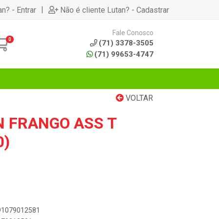
|
an? - Entrar
Não é cliente Lutan? - Cadastrar
Fale Conosco
0
(71) 3378-3505
(71) 99653-4747
VOLTAR
N FRANGO ASS T
0)
891079012581