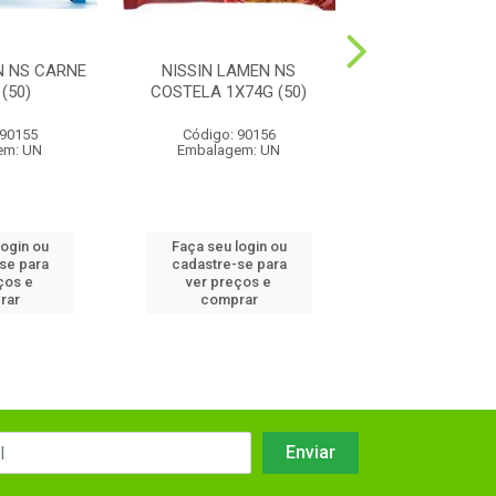
N NS CARNE
NISSIN LAMEN NS
NISSIN LAMEN 
(50)
COSTELA 1X74G (50)
1X85G (5
 90155
Código: 90156
Código: 11
em: UN
Embalagem: UN
Embalagem:
login ou
Faça seu login ou
Faça seu log
se para
cadastre-se para
cadastre-se
ços e
ver preços e
ver preços
rar
comprar
compra