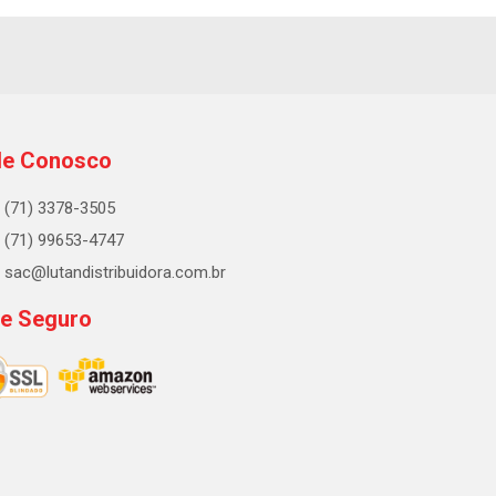
le Conosco
(71) 3378-3505
(71) 99653-4747
sac@lutandistribuidora.com.br
te Seguro