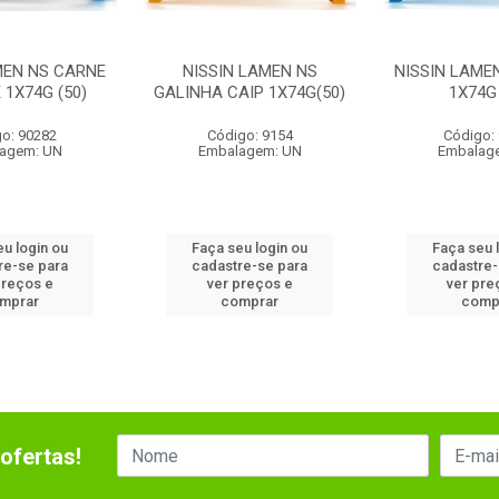
MEN NS CARNE
NISSIN LAMEN NS
NISSIN LAME
 1X74G (50)
GALINHA CAIP 1X74G(50)
1X74G 
o: 90282
Código: 9154
Código:
agem: UN
Embalagem: UN
Embalag
eu login ou
Faça seu login ou
Faça seu 
re-se para
cadastre-se para
cadastre-
preços e
ver preços e
ver pre
mprar
comprar
comp
ofertas!