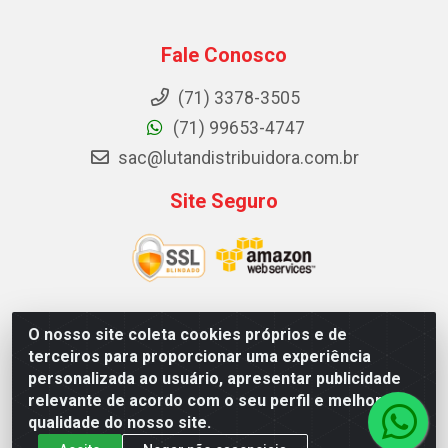
Fale Conosco
(71) 3378-3505
(71) 99653-4747
sac@lutandistribuidora.com.br
Site Seguro
O nosso site coleta cookies próprios e de
Lutan Distribuidora - Rua Dr. Gerino Souza Filho, 1525 -
terceiros para proporcionar uma experiência
Itinga - Lauro de Freitas / BA - CEP 42700-000 - CNPJ
personalizada ao usuário, apresentar publicidade
05.156.713/0001-62
relevante de acordo com o seu perfil e melhorar a
qualidade do nosso site.