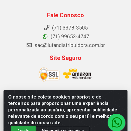
Fale Conosco
(71) 3378-3505
(71) 99653-4747
sac@lutandistribuidora.com.br
Site Seguro
O nosso site coleta cookies próprios e de
Lutan Distribuidora - Rua Dr. Gerino Souza Filho, 1525 -
terceiros para proporcionar uma experiência
Itinga - Lauro de Freitas / BA - CEP 42700-000 - CNPJ
personalizada ao usuário, apresentar publicidade
05.156.713/0001-62
relevante de acordo com o seu perfil e melhorar a
qualidade do nosso site.
Aceito
Negar não essenciais