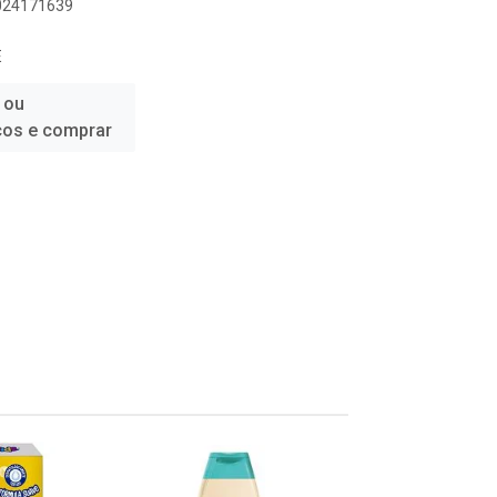
1024171639
E
 ou
ços e comprar