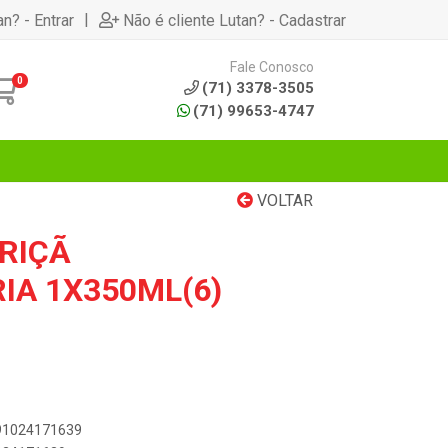
|
an? - Entrar
Não é cliente Lutan? - Cadastrar
Fale Conosco
0
(71) 3378-3505
(71) 99653-4747
VOLTAR
RIÇÃ
IA 1X350ML(6)
891024171639