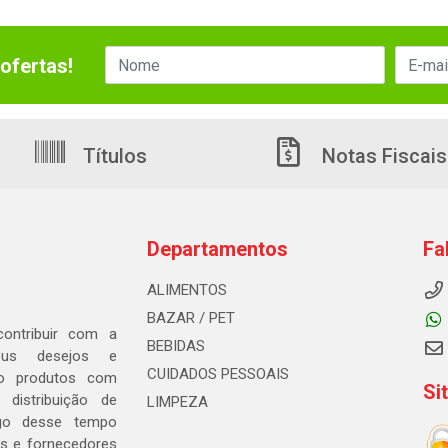
ofertas!
Títulos
Notas Fiscais
Departamentos
Fa
ALIMENTOS
BAZAR / PET
ontribuir com a
BEBIDAS
seus desejos e
CUIDADOS PESSOAIS
ndo produtos com
Si
distribuição de
LIMPEZA
go desse tempo
s e fornecedores