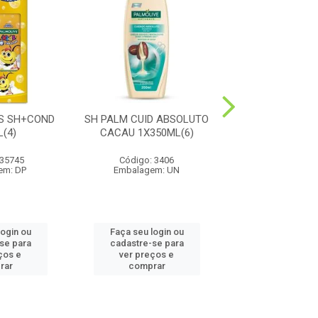
DS SH+COND
SH PALM CUID ABSOLUTO
SH PALM 
(4)
CACAU 1X350ML(6)
ANTICOCEIRA 1X
 35745
Código: 3406
Código: 33
em: DP
Embalagem: UN
Embalagem:
login ou
Faça seu login ou
Faça seu log
se para
cadastre-se para
cadastre-se
ços e
ver preços e
ver preços
rar
comprar
compra