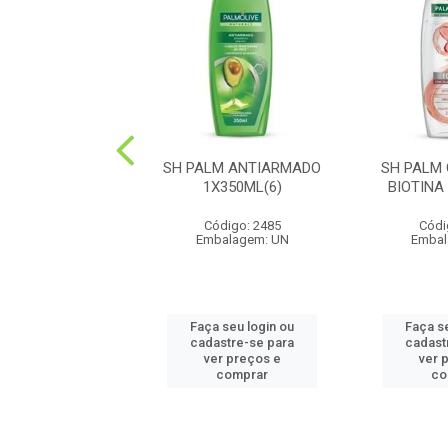
ALM NAT KIDS
SH PALM ANTIARMADO
SH PALM
S 1X350ML(6)
1X350ML(6)
BIOTINA
digo: 12680
Código: 2485
Códi
balagem: UN
Embalagem: UN
Embal
 seu login ou
Faça seu login ou
Faça s
astre-se para
cadastre-se para
cadast
er preços e
ver preços e
ver 
comprar
comprar
co