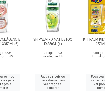
 COLÁGENO E
SH PALM PO NAT DETOX
KIT PALM KI
 1X350ML(6)
1X350ML(6)
350ML
go: 8204
Código: 4290
Código:
agem: UN
Embalagem: UN
Embalag
eu login ou
Faça seu login ou
Faça seu 
re-se para
cadastre-se para
cadastre-
preços e
ver preços e
ver pre
mprar
comprar
comp