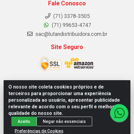
Fale Conosco
(71) 3378-3505
(71) 99653-4747
sac@lutandistribuidora.com.br
Site Seguro
O nosso site coleta cookies próprios e de
Lutan Distribuidora - Rua Dr. Gerino Souza Filho, 1525 -
terceiros para proporcionar uma experiência
Itinga - Lauro de Freitas / BA - CEP 42700-000 - CNPJ
personalizada ao usuário, apresentar publicidade
05.156.713/0001-62
relevante de acordo com o seu perfil e melhorar a
qualidade do nosso site.
Aceito
Negar não essenciais
Preferências de Cookies