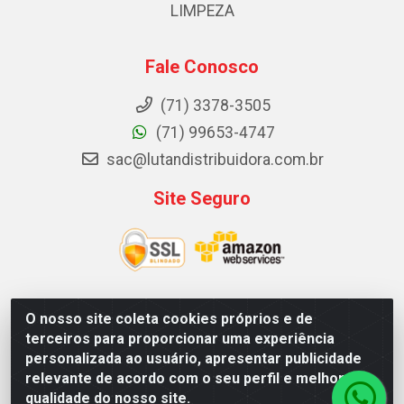
LIMPEZA
Fale Conosco
(71) 3378-3505
(71) 99653-4747
sac@lutandistribuidora.com.br
Site Seguro
O nosso site coleta cookies próprios e de
Lutan Distribuidora - Rua Dr. Gerino Souza Filho, 1525 -
terceiros para proporcionar uma experiência
Itinga - Lauro de Freitas / BA - CEP 42700-000 - CNPJ
personalizada ao usuário, apresentar publicidade
05.156.713/0001-62
relevante de acordo com o seu perfil e melhorar a
qualidade do nosso site.