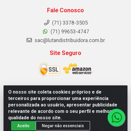
Fale Conosco
(71) 3378-3505
(71) 99653-4747
sac@lutandistribuidora.com.br
Site Seguro
O nosso site coleta cookies próprios e de
Lutan Distribuidora - Rua Dr. Gerino Souza Filho, 1525 -
terceiros para proporcionar uma experiência
Itinga - Lauro de Freitas / BA - CEP 42700-000 - CNPJ
personalizada ao usuário, apresentar publicidade
05.156.713/0001-62
relevante de acordo com o seu perfil e melhorar a
qualidade do nosso site.
Aceito
Negar não essenciais