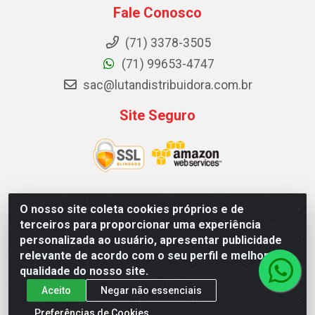
Fale Conosco
(71) 3378-3505
(71) 99653-4747
sac@lutandistribuidora.com.br
Site Seguro
O nosso site coleta cookies próprios e de
Lutan Distribuidora - Rua Dr. Gerino Souza Filho, 1525 -
terceiros para proporcionar uma experiência
Itinga - Lauro de Freitas / BA - CEP 42700-000 - CNPJ
personalizada ao usuário, apresentar publicidade
05.156.713/0001-62
relevante de acordo com o seu perfil e melhorar a
qualidade do nosso site.
Aceito
Negar não essenciais
Preferências de Cookies