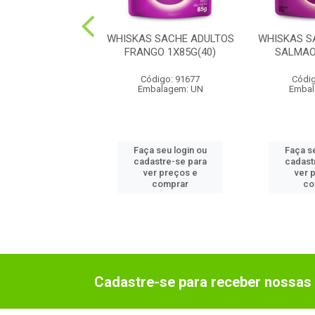
T SACHE ADULTO
WHISKAS SACHE ADULTOS
WHISKAS S
XE 1X70G(48)
FRANGO 1X85G(40)
SALMAO
digo: 72362
Código: 91677
Códig
balagem: UN
Embalagem: UN
Embal
 seu login ou
Faça seu login ou
Faça s
astre-se para
cadastre-se para
cadast
er preços e
ver preços e
ver 
comprar
comprar
co
Cadastre-se para receber nossas 