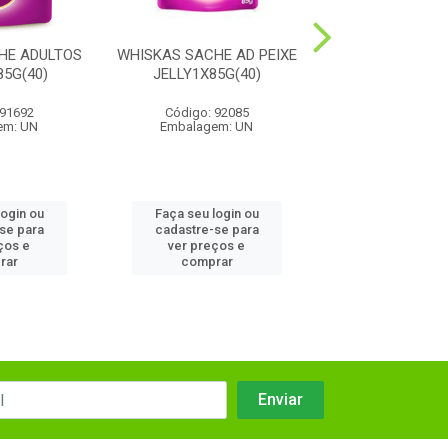
HE ADULTOS
WHISKAS SACHE AD PEIXE
WHISKAS SACHE
5G(40)
JELLY1X85G(40)
FRANGO 1X85
 91692
Código: 92085
Código: 92
em: UN
Embalagem: UN
Embalagem:
login ou
Faça seu login ou
Faça seu log
se para
cadastre-se para
cadastre-se
ços e
ver preços e
ver preços
rar
comprar
compra