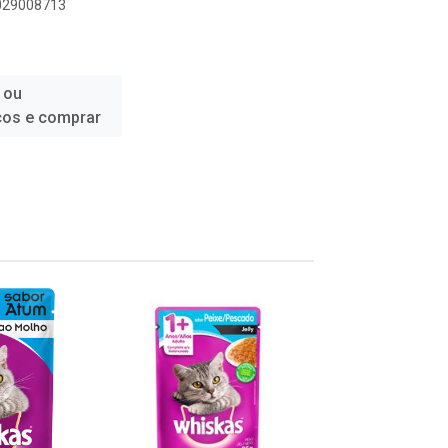
6029008713
 ou
ços e comprar