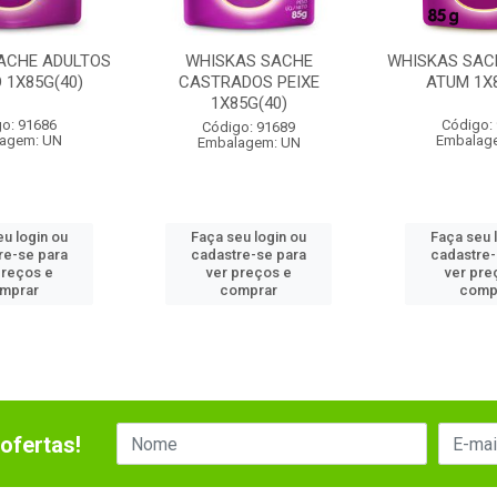
ACHE ADULTOS
WHISKAS SACHE
WHISKAS SAC
 1X85G(40)
CASTRADOS PEIXE
ATUM 1X8
1X85G(40)
o: 91686
Código:
Código: 91689
agem: UN
Embalag
Embalagem: UN
eu login ou
Faça seu login ou
Faça seu 
re-se para
cadastre-se para
cadastre-
preços e
ver preços e
ver pre
mprar
comprar
comp
ofertas!