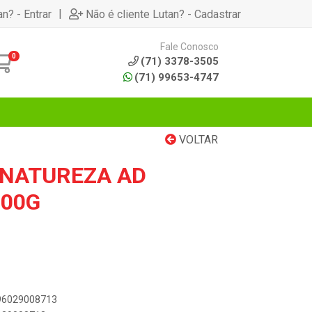
|
an? - Entrar
Não é cliente Lutan? - Cadastrar
Fale Conosco
0
(71) 3378-3505
(71) 99653-4747
VOLTAR
 NATUREZA AD
900G
896029008713