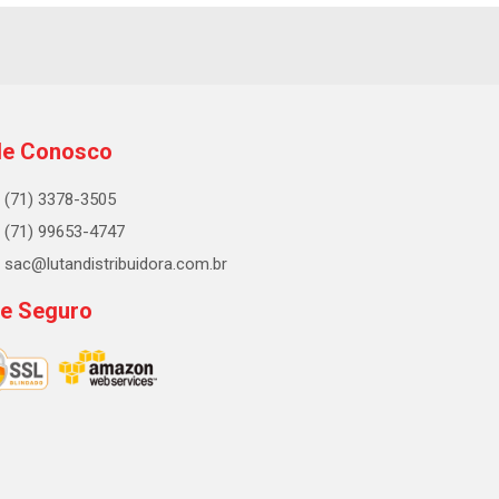
le Conosco
(71) 3378-3505
(71) 99653-4747
sac@lutandistribuidora.com.br
te Seguro