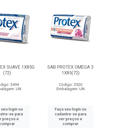
EX SUAVE 1X85G
SAB PROTEX OMEGA 3
(72)
1X85(72)
digo: 3494
Código: 3520
alagem: UN
Embalagem: UN
 seu login ou
Faça seu login ou
stre-se para
cadastre-se para
r preços e
ver preços e
comprar
comprar