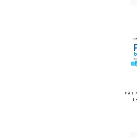
SAB 
D