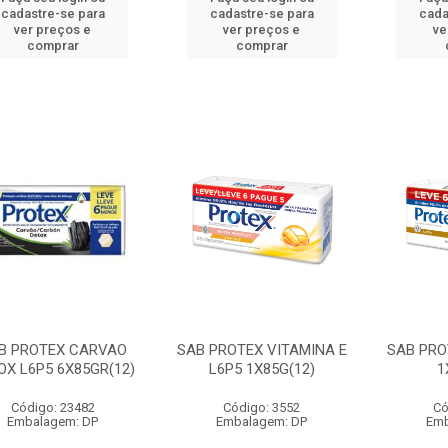
cadastre-se para
cadastre-se para
cada
ver preços e
ver preços e
ve
comprar
comprar
B PROTEX CARVAO
SAB PROTEX VITAMINA E
SAB PRO
OX L6P5 6X85GR(12)
L6P5 1X85G(12)
1
Código: 23482
Código: 3552
Có
Embalagem: DP
Embalagem: DP
Emb