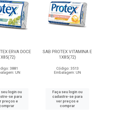
TEX ERVA DOCE
SAB PROTEX VITAMINA E
1X85(72)
1X85(72)
digo: 3881
Código: 3513
alagem: UN
Embalagem: UN
 seu login ou
Faça seu login ou
stre-se para
cadastre-se para
r preços e
ver preços e
comprar
comprar