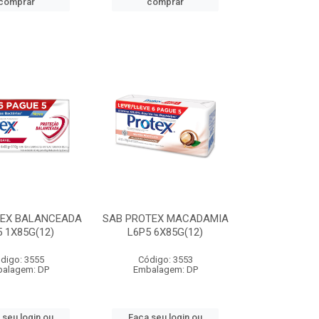
comprar
comprar
TEX BALANCEADA
SAB PROTEX MACADAMIA
5 1X85G(12)
L6P5 6X85G(12)
digo: 3555
Código: 3553
alagem: DP
Embalagem: DP
 seu login ou
Faça seu login ou