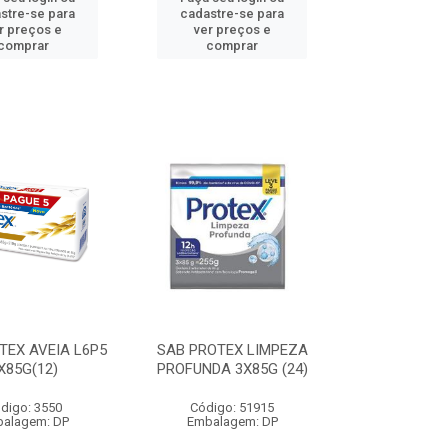
stre-se para
cadastre-se para
r preços e
ver preços e
comprar
comprar
TEX AVEIA L6P5
SAB PROTEX LIMPEZA
X85G(12)
PROFUNDA 3X85G (24)
digo: 3550
Código: 51915
alagem: DP
Embalagem: DP