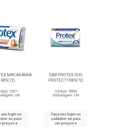
TEX MACADAMIA
SAB PROTEX DUO
1X85(72)
PROTECT1X85(72)
digo: 3521
Código: 9069
alagem: UN
Embalagem: UN
 seu login ou
Faça seu login ou
stre-se para
cadastre-se para
r preços e
ver preços e