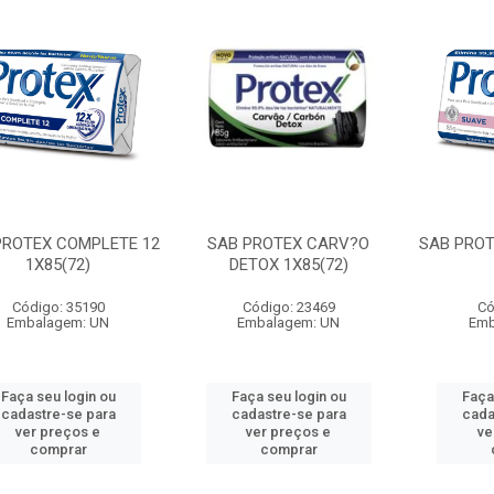
PROTEX COMPLETE 12
SAB PROTEX CARV?O
SAB PROT
1X85(72)
DETOX 1X85(72)
Código: 35190
Código: 23469
Có
Embalagem: UN
Embalagem: UN
Emb
Faça seu login ou
Faça seu login ou
Faça
cadastre-se para
cadastre-se para
cada
ver preços e
ver preços e
ve
comprar
comprar