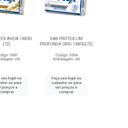
EX AVEIA 1X85G
SAB PROTEX LIM
(72)
PROFUNDA ORIG 1X85G(72)
digo: 3491
Código: 3504
alagem: UN
Embalagem: UN
 seu login ou
Faça seu login ou
stre-se para
cadastre-se para
r preços e
ver preços e
comprar
comprar