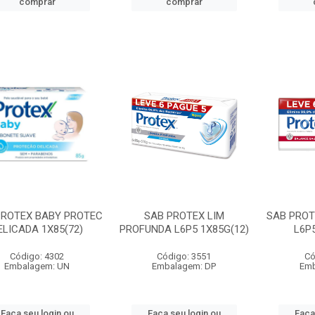
comprar
comprar
PROTEX BABY PROTEC
SAB PROTEX LIM
SAB PRO
ELICADA 1X85(72)
PROFUNDA L6P5 1X85G(12)
L6P
Código: 4302
Código: 3551
Có
Embalagem: UN
Embalagem: DP
Emb
Faça seu login ou
Faça seu login ou
Faça